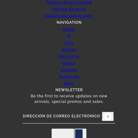
Política de privacidad
Política de envío
Política de cancelación
NAVIGATION
Hogar
Té
Café
dulces
Mercancía
Nuevo
Eventos
Acerca de
Blog
NEWSLETTER
Be the first to receive updates on new
arrivals, special promos and sales.
Dirección de correo electrónico
Este sitio está protegido por hCaptcha y se apli
Español
Selector de países