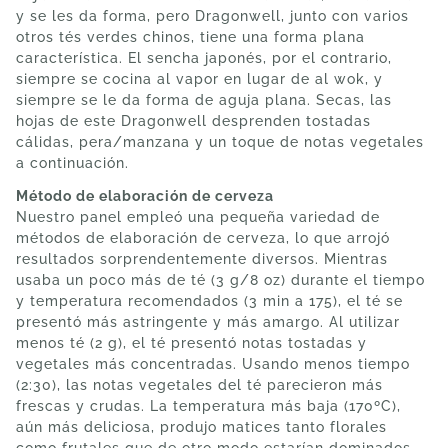
y se les da forma, pero Dragonwell, junto con varios
otros tés verdes chinos, tiene una forma plana
característica. El sencha japonés, por el contrario,
siempre se cocina al vapor en lugar de al wok, y
siempre se le da forma de aguja plana. Secas, las
hojas de este Dragonwell desprenden tostadas
cálidas, pera/manzana y un toque de notas vegetales
a continuación.
Método de elaboración de cerveza
Nuestro panel empleó una pequeña variedad de
métodos de elaboración de cerveza, lo que arrojó
resultados sorprendentemente diversos. Mientras
usaba un poco más de té (3 g/8 oz) durante el tiempo
y temperatura recomendados (3 min a 175), el té se
presentó más astringente y más amargo. Al utilizar
menos té (2 g), el té presentó notas tostadas y
vegetales más concentradas. Usando menos tiempo
(2:30), las notas vegetales del té parecieron más
frescas y crudas. La temperatura más baja (170ºC),
aún más deliciosa, produjo matices tanto florales
como frutales que de otro modo estarían dominados.