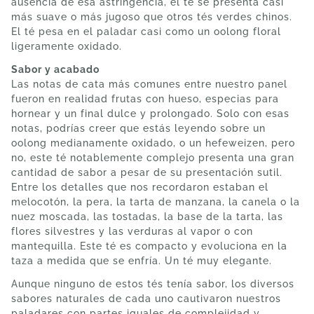
ausencia de esa astringencia, el té se presenta casi
más suave o más jugoso que otros tés verdes chinos.
El té pesa en el paladar casi como un oolong floral
ligeramente oxidado.
Sabor y acabado
Las notas de cata más comunes entre nuestro panel
fueron en realidad frutas con hueso, especias para
hornear y un final dulce y prolongado. Solo con esas
notas, podrías creer que estás leyendo sobre un
oolong medianamente oxidado, o un hefeweizen, pero
no, este té notablemente complejo presenta una gran
cantidad de sabor a pesar de su presentación sutil.
Entre los detalles que nos recordaron estaban el
melocotón, la pera, la tarta de manzana, la canela o la
nuez moscada, las tostadas, la base de la tarta, las
flores silvestres y las verduras al vapor o con
mantequilla. Este té es compacto y evoluciona en la
taza a medida que se enfría. Un té muy elegante.
Aunque ninguno de estos tés tenía sabor, los diversos
sabores naturales de cada uno cautivaron nuestros
paladares con partes iguales de complejidad y