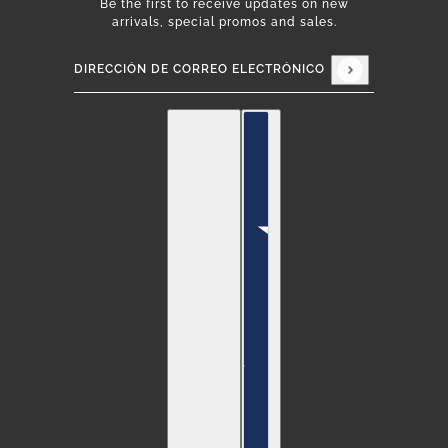
Be the first to receive updates on new
arrivals, special promos and sales.
Dirección de correo electrónico
Este sitio está protegido por hCaptcha y se apli
Español
Selector de países