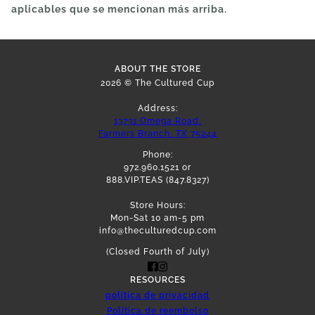
aplicables que se mencionan más arriba.
ABOUT THE STORE
2026 © The Cultured Cup
Address:
13731 Omega Road,
Farmers Branch, TX 75244
Phone:
972.960.1521 or
888.VIP.TEAS (847.8327)
Store Hours:
Mon-Sat 10 am-5 pm
info@theculturedcup.com
(Closed Fourth of July)
RESOURCES
política de privacidad
Politica de reembolso