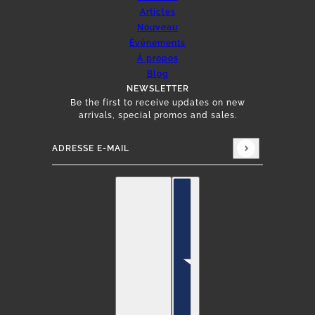
Articles
Nouveau
Événements
À propos
Blog
NEWSLETTER
Be the first to receive updates on new
arrivals, special promos and sales.
Adresse e-mail
Ce site est protégé par hCaptcha, et la
Politique 
français
Sélecteur de pays