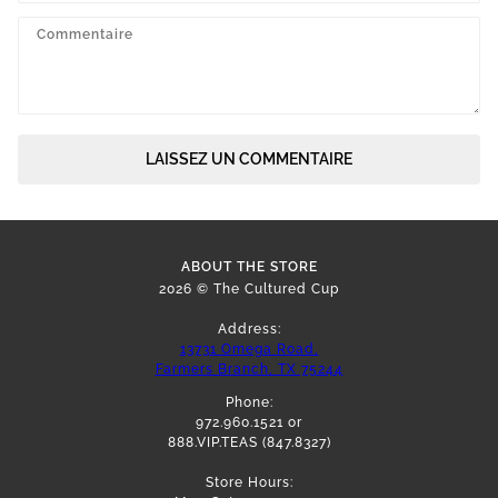
LAISSEZ UN COMMENTAIRE
ABOUT THE STORE
2026 © The Cultured Cup
Address:
13731 Omega Road,
Farmers Branch, TX 75244
Phone:
972.960.1521 or
888.VIP.TEAS (847.8327)
Store Hours: